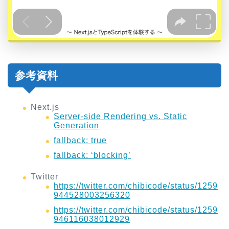
参考資料
Next.js
Server-side Rendering vs. Static
Generation
fallback: true
fallback: ‘blocking’
Twitter
https://twitter.com/chibicode/status/1259
944528003256320
https://twitter.com/chibicode/status/1259
946116038012929