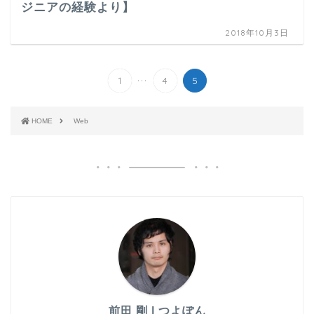
ジニアの経験より】
2018年10月3日
...
1
4
5
HOME
Web
前田 剛 | つよぽん