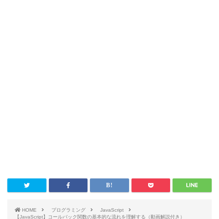
HOME
プログラミング
JavaScript
【JavaScript】コールバック関数の基本的な流れを理解する（動画解説付き）