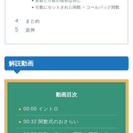
変数と引数の役割は同じ
引数にセットされた関数 = コールバック関数
まとめ
追伸
解説動画
動画目次
00:00 イントロ
00:32
関数式のおさらい