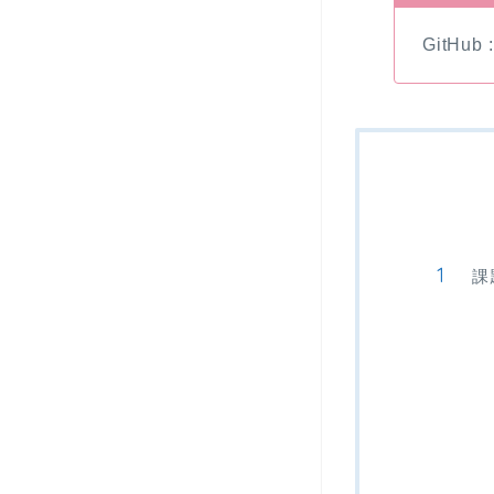
GitHub 
課