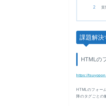
質
課題解決
HTML
https://tsuyopo
HTMLのフォ
降のタグごとの