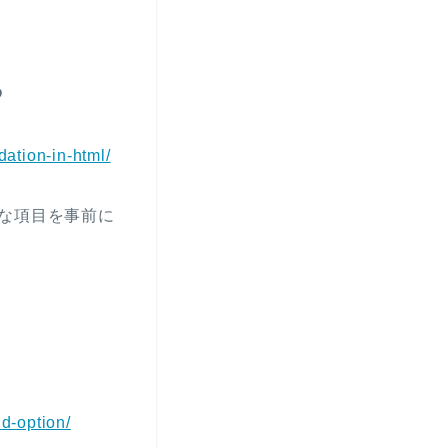
る
dation-in-html/
な項目を事前に
d-option/