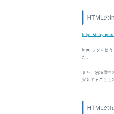
HTMLの
https://tsuyopo
inputタグを
た。
また、type
実装することも
HTMLの