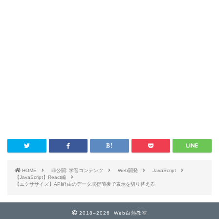
HOME
非公開: 学習コンテンツ
Web開発
JavaScript
【JavaScript】React編
【エクササイズ】API経由のデータ取得前後で表示を切り替える
2018–2026 Web白熱教室