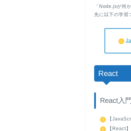
「Node.js
先に以下の学習
J
React
React入
【JavaSc
【React