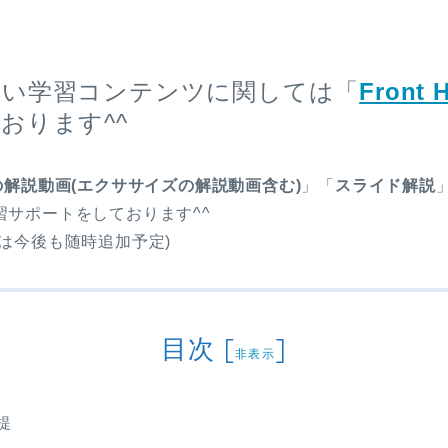
無い学習コンテンツに関しては「
Front 
おります^^
の解説動画(エクササイズの解説動画含む)
」「
スライド解説
習サポートをしております^^
は今後も随時追加予定)
目次
[
]
非表示
提