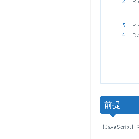
Re
Re
Re
前提
【JavaScrip