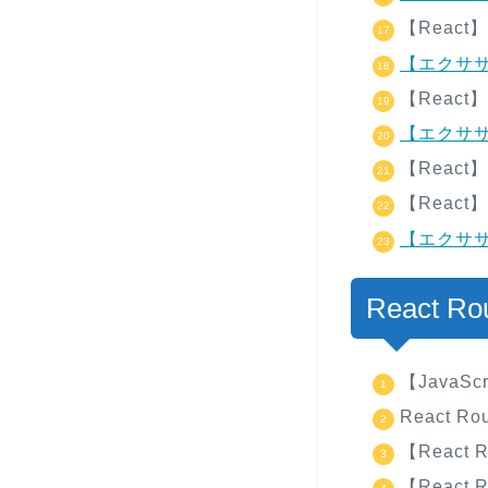
【Reac
【エクサ
【Reac
【エクサ
【Reac
【Reac
【エクササ
React Ro
【JavaScr
React
【React
【React