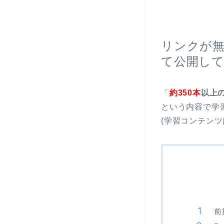
リンクが
て公開して
「
約350本
以上
という内容で学
(学習コンテンツ
前