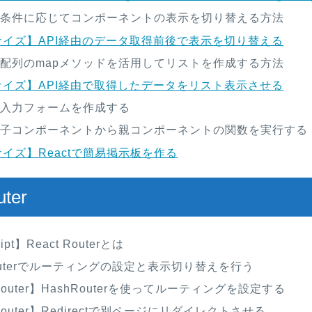
t】条件に応じてコンポーネントの表示を切り替える方法
サイズ】API経由のデータ取得前後で表示を切り替える
t】配列のmapメソッドを活用してリストを作成する方法
サイズ】API経由で取得したデータをリスト表示させる
t】入力フォームを作成する
t】子コンポーネントから親コンポーネントの関数を実行する
イズ】Reactで簡易掲示板を作る
uter
ipt】React Routerとは
 Routerでルーティングの設定と表示切り替えを行う
 Router】HashRouterを使ってルーティングを設定する
 Router】Redirectで別ページにリダイレクトさせる