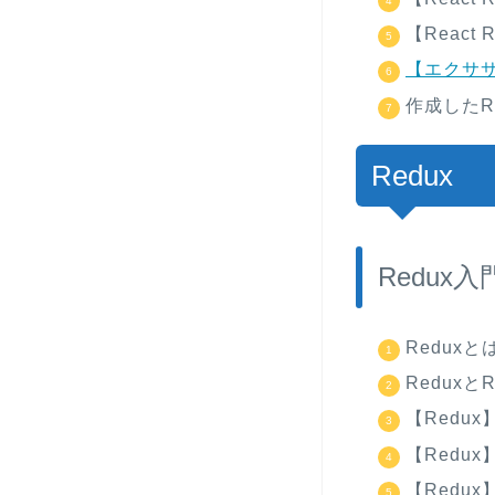
【React R
【エクササ
作成したRe
Redux
Redux入
Reduxと
Redux
【Redux】
【Redux
【Redux