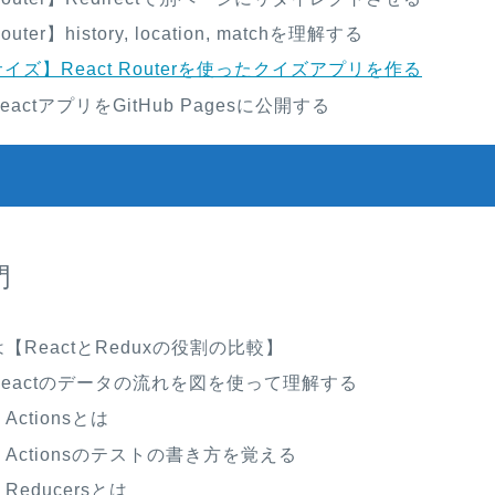
outer】history, location, matchを理解する
イズ】React Routerを使ったクイズアプリを作る
actアプリをGitHub Pagesに公開する
門
は【ReactとReduxの役割の比較】
とReactのデータの流れを図を使って理解する
Actionsとは
】Actionsのテストの書き方を覚える
】Reducersとは