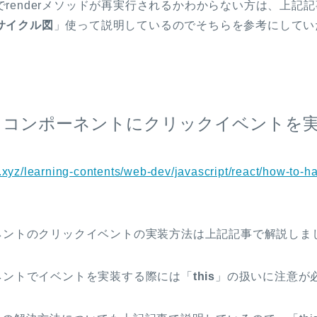
renderメソッドが再実行されるかわからない方は、上記
サイクル図
」使って説明しているのでそちらを参考にしてい
ct】コンポーネントにクリックイベントを
.xyz/learning-contents/web-dev/javascript/react/how-to-ha
ポーネントのクリックイベントの実装方法は上記記事で解説しま
ーネントでイベントを実装する際には「
this
」の扱いに注意が