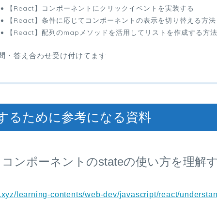
【React】コンポーネントにクリックイベントを実装する
【React】条件に応じてコンポーネントの表示を切り替える方法
【React】配列のmapメソッドを活用してリストを作成する方
問・答え合わせ受け付けてます
するために参考になる資料
t】コンポーネントのstateの使い方を理解
n.xyz/learning-contents/web-dev/javascript/react/understa