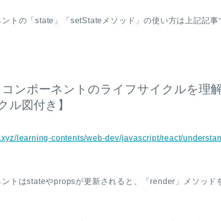
ネントの「state」「setStateメソッド」の使い方は上記記
ct】コンポーネントのライフサイクルを理
クル図付き】
.xyz/learning-contents/web-dev/javascript/react/understan
ネントはstateやpropsが更新されると、「render」メソ