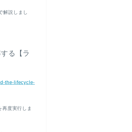
事で解説しまし
解する【ラ
d-the-lifecycle-
ッドを再度実行しま