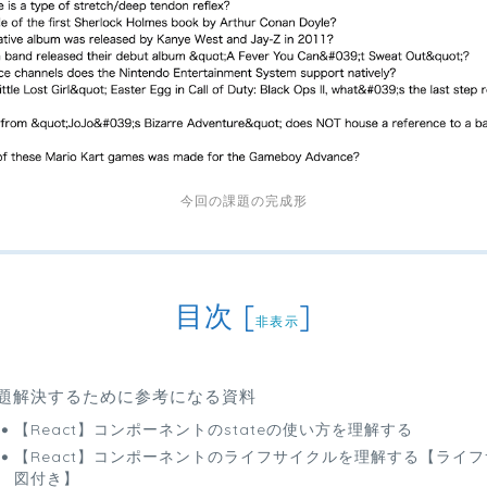
今回の課題の完成形
目次
[
]
非表示
題解決するために参考になる資料
【React】コンポーネントのstateの使い方を理解する
【React】コンポーネントのライフサイクルを理解する【ライ
図付き】