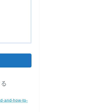
法
する
nd-and-how-to-