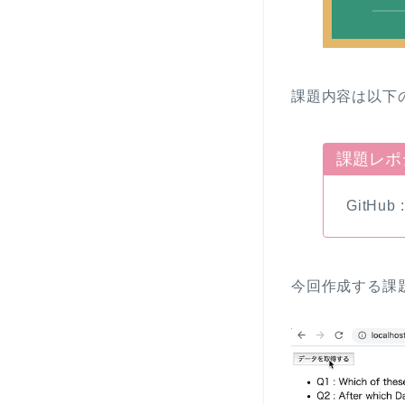
課題内容は以下
課題レポ
GitHub 
今回作成する課