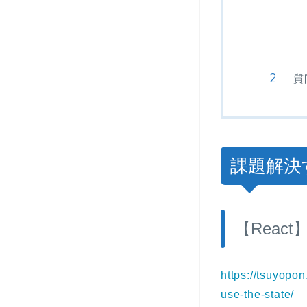
質
課題解決
【Reac
https://tsuyopo
use-the-state/