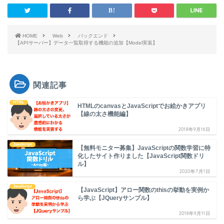
HOME
Web
バックエンド
【APIサーバー】データ一覧取得する機能の追加【Model実装】
関連記事
HTML
HTMLのcanvasとJavaScriptでお絵かきアプリ
【線の太さ機能編】
2018年9月16日
JavaScript
【無料モニター募集】JavaScriptの関数学習に特
化したサイト作りました【JavaScript関数ドリ
ル】
2020年7月1日
JavaScript
【JavaScript】アロー関数のthisの挙動を実例か
ら学ぶ【JQueryサンプル】
2018年9月11日