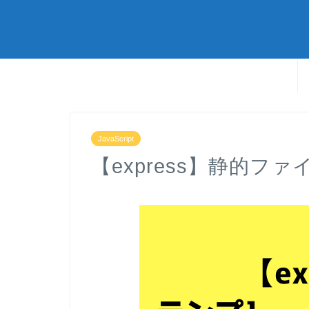
JavaScript
【express】静的フ