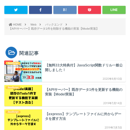
HOME
Web
バックエンド
【APIサーバー】既存データ1件を削除する機能の実装【Model実装】
関連記事
JavaScript
【無料33大特典付】JavaScript関数ドリル一般公
開しました！
2020年8月10日
JavaScript
【APIサーバー】既存データ1件を更新する機能の
実装【Model実装】
2019年3月14日
JavaScript
【express】テンプレートファイルに外からデー
タを渡す方法
2019年3月3日