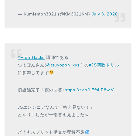
— Kumiemon3021 (@KM3021KM)
July 3, 2020
#FrontHacks
講師である
つよぽんさん(
@tsuyopon_xyz
) の
#JS関数ドリル
に参加してます
初級編完了！僕の回答↓
https://t.co/LEfsLF8wlV
JSエンジニアなんで「答え見ない！」
とやりましたが一部答え見ましたｗ
どうもスプリット構文が理解不足