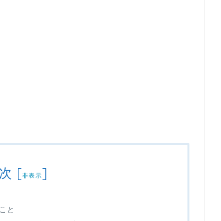
次
[
]
非表示
こと