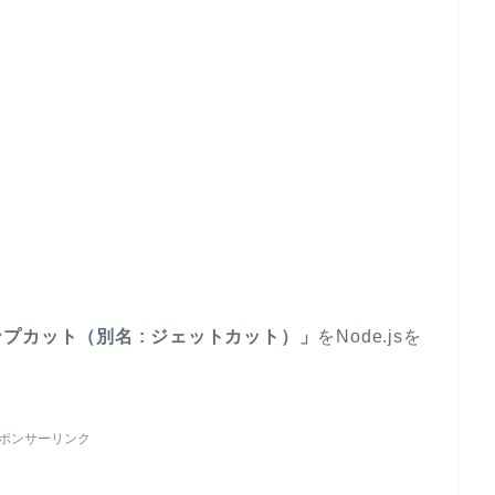
！
プカット（別名 : ジェットカット）」
をNode.jsを
ポンサーリンク