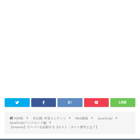
HOME
非公開: 学習コンテンツ
Web開発
JavaScript
JavaScriptバックエンド編
【express】サーバーを起動する【ホスト・ポート番号とは？】