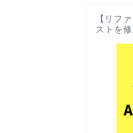
【リファ
ストを修