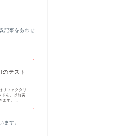
説記事をあわせ
PIのテスト
回はリファクタリ
ッドを、以前実
ます。...
います。