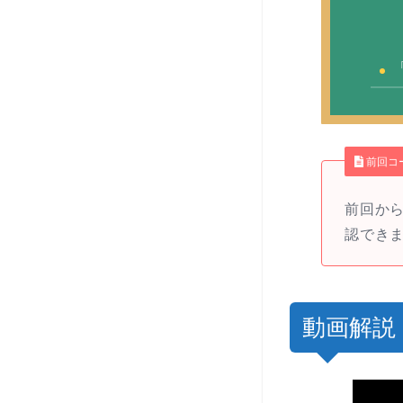
前回コ
前回か
認でき
動画解説