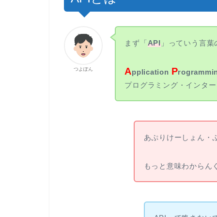
まず「
API
」っていう言葉
A
P
つよぽん
pplication
rogrammi
プログラミング・インター
あぷりけーしょん・
もっと意味わからん