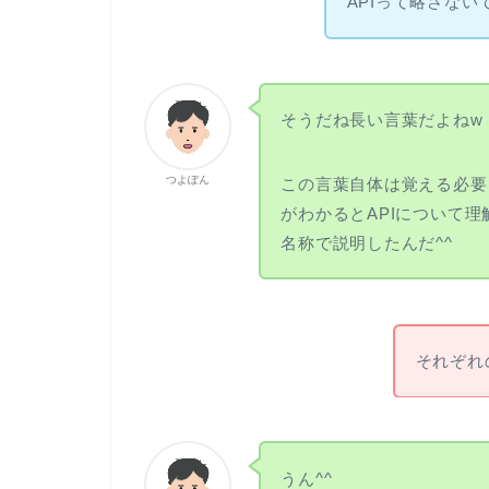
APIって略さな
そうだね長い言葉だよねw
つよぽん
この言葉自体は覚える必要
がわかるとAPIについて
名称で説明したんだ^^
それぞれ
うん^^