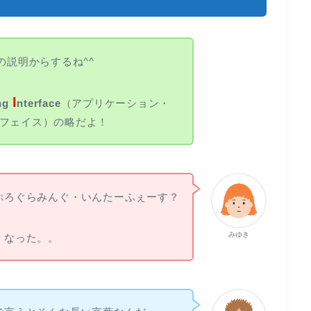
の説明からするね^^
I
ng
nterface
（アプリケーション・
フェイス）の略だよ！
ぷろぐらみんぐ・いんたーふぇーす？
みゆき
くなった。。