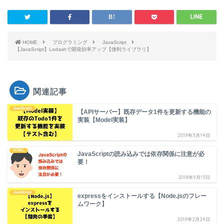
HOME
プログラミング
JavaScript
【JavaScript】Lodashで開発効率アップ【便利ライブラリ】
関連記事
JavaScript
【APIサーバー】既存データ1件を更新する機能の
実装【Model実装】
2019年3月14日
HTML
JavaScriptの読み込みでは依存関係に注意が必
要！
2018年9月13日
JavaScript
expressをインストールする【Node.jsのフレー
ムワーク】
2019年2月24日