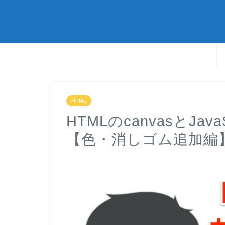
HTML
HTMLのcanvasとJa
【色・消しゴム追加編