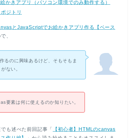
お絵かきアプリ（パソコン環境でのみ動作する）
レポジトリ
nvasとJavaScriptでお絵かきアプリ作る【ベース
ので、
作るのに興味あるけど、そもそもま
とがない。
vas要素は何に使えるのか知りたい。
頭でも述べた前回記事「
【初心者】HTMLのcanvas
ベース作り編】
」から読み始めることをオススメしま