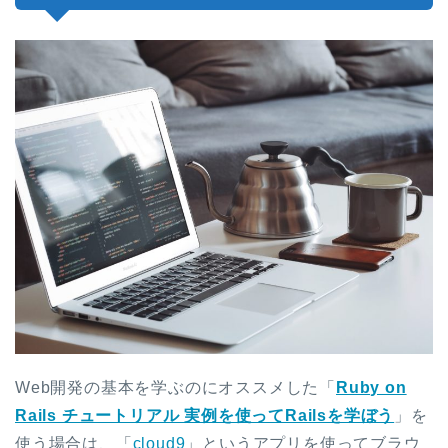
Web開発の基本を学ぶのにオススメした「
Ruby on
Rails チュートリアル 実例を使ってRailsを学ぼう
」を
使う場合は、「
cloud9
」というアプリを使ってブラウ