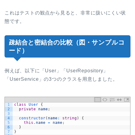
これはテストの観点から見ると、非常に扱いにくい状
態です。
疎結合と密結合の比較（図・サンプルコ
ード）
例えば、以下に「User」「UserRepository」
「UserService」の3つのクラスを用意しました。
1
class
User
{
2
private
name
;
3
4
constructor
(
name
:
string
)
{
5
this
.
name
=
name
;
6
}
7
}