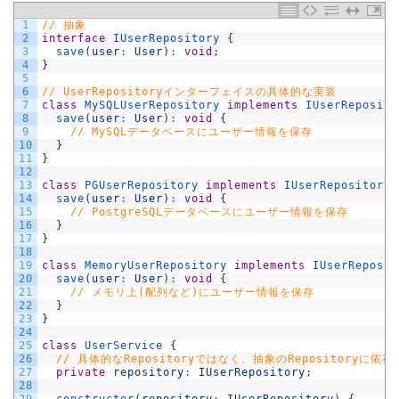
1
// 抽象
2
interface
IUserRepository
{
3
save
(
user
:
User
)
:
void
;
4
}
5
6
// UserRepositoryインターフェイスの具体的な実装
7
class
MySQLUserRepository
implements
IUserReposito
8
save
(
user
:
User
)
:
void
{
9
// MySQLデータベースにユーザー情報を保存
10
}
11
}
12
13
class
PGUserRepository
implements
IUserRepository
14
save
(
user
:
User
)
:
void
{
15
// PostgreSQLデータベースにユーザー情報を保存
16
}
17
}
18
19
class
MemoryUserRepository
implements
IUserReposit
20
save
(
user
:
User
)
:
void
{
21
// メモリ上(配列など)にユーザー情報を保存
22
}
23
}
24
25
class
UserService
{
26
// 具体的なRepositoryではなく、抽象のRepositoryに依存
27
private
repository
:
IUserRepository
;
28