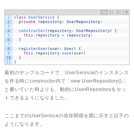
1
class
UserService
{
2
private
repository
:
UserRepository
;
3
4
constructor
(
repository
:
UserRepository
)
{
5
this
.
repository
=
repository
;
6
}
7
8
registerUser
(
user
:
User
)
{
9
this
.
repository
.
save
(
user
)
10
}
11
}
最初のサンプルコードで、UserServiceのインスタンス
を作る時にconstructor内で「new UserRepository();」
と書いていた時よりも、動的にUserRepositoryをセッ
トできるようになりました。
ここまでのUserServiceの依存関係を図に示すと以下の
ようになります。