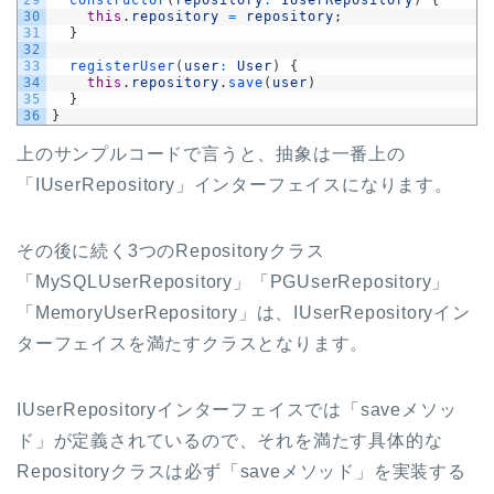
29
constructor
(
repository
:
IUserRepository
)
{
30
this
.
repository
=
repository
;
31
}
32
33
registerUser
(
user
:
User
)
{
34
this
.
repository
.
save
(
user
)
35
}
36
}
上のサンプルコードで言うと、抽象は一番上の
「IUserRepository」インターフェイスになります。
その後に続く3つのRepositoryクラス
「MySQLUserRepository」「PGUserRepository」
「MemoryUserRepository」は、IUserRepositoryイン
ターフェイスを満たすクラスとなります。
IUserRepositoryインターフェイスでは「saveメソッ
ド」が定義されているので、それを満たす具体的な
Repositoryクラスは必ず「saveメソッド」を実装する