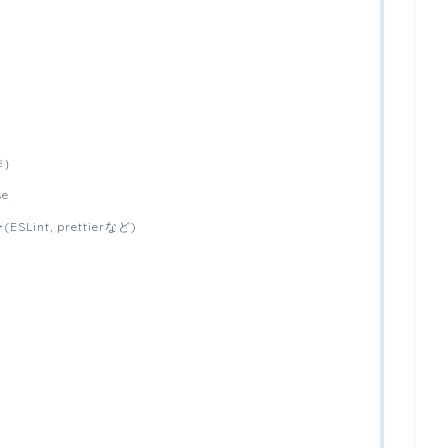
作）
se
int, prettierなど)