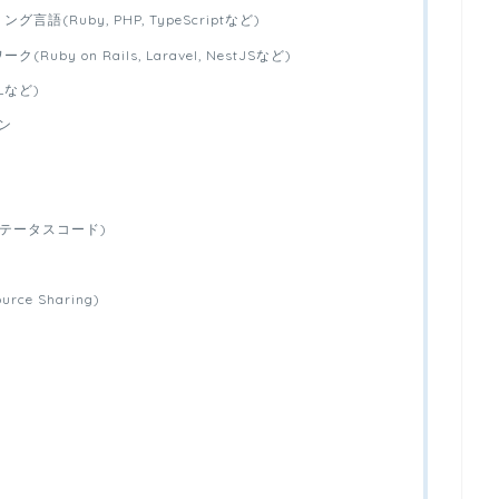
(Ruby, PHP, TypeScriptなど)
by on Rails, Laravel, NestJSなど)
QLなど)
ン
ステータスコード)
ource Sharing)