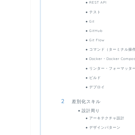
REST API
テスト
Git
GitHub
Git Flow
コマンド（ターミナル操
Docker・Docker Compo
リンター・フォーマッター(ESL
ビルド
デプロイ
差別化スキル
設計周り
アーキテクチャ設計
デザインパターン