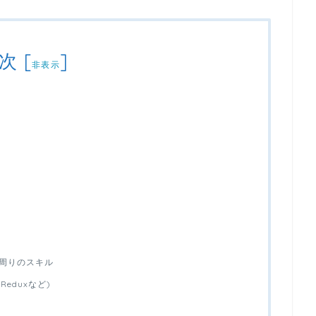
次
[
]
非表示
tion周りのスキル
 Reduxなど)