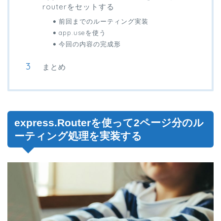
routerをセットする
前回までのルーティング実装
app.useを使う
今回の内容の完成形
まとめ
express.Routerを使って2ページ分のル
ーティング処理を実装する